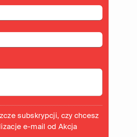
szcze subskrypcji, czy chcesz
izacje e-mail od Akcja