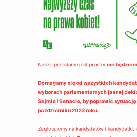
Nasze przesłanie jest proste
: nie będzie
Domagamy się od wszystkich kandydat
wyborach parlamentarnych jasnej deklar
Sejmie i Senacie, by poprawić sytuację
październiku 2023 roku.
Zagłosujemy na kandydatów i kandydatki, k