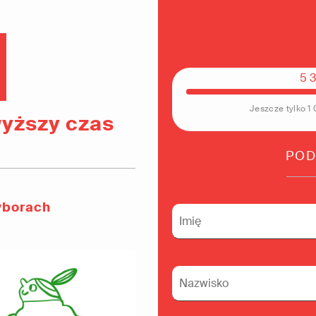
5 
Jeszcze tylko 1
yższy czas
POD
yborach