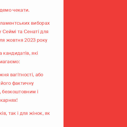
демо чекати.
арламентських виборах
у Сеймі та Сенаті для
сля жовтня 2023 року
 кандидатів, які
магаємо:
жня вагітності, або
 його фактичну
, безкоштовним і
ікарнях!
в, так і для жінок, як