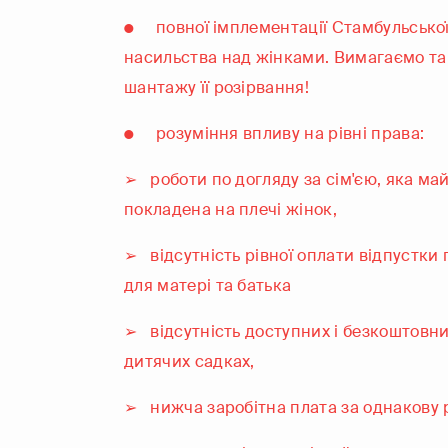
● повної імплементації Стамбульської
насильства над жінками. Вимагаємо т
шантажу її розірвання!
● розуміння впливу на рівні права:
➢ роботи по догляду за сім'єю, яка ма
покладена на плечі жінок,
➢ відсутність рівної оплати відпустки
для матері та батька
➢ відсутність доступних і безкоштовних
дитячих садках,
➢ нижча заробітна плата за однакову р