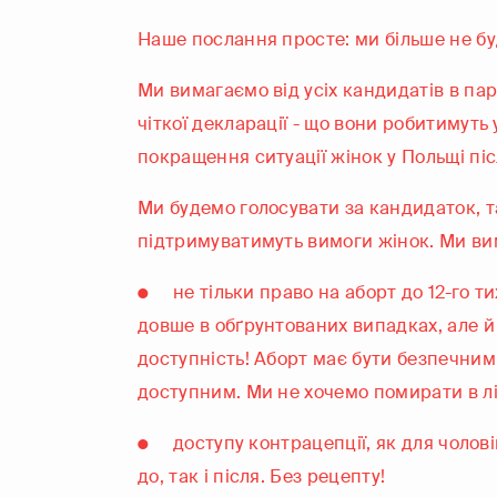
Наше послання просте: ми більше не бу
Ми вимагаємо від усіх кандидатів в п
чіткої декларації - що вони робитимуть 
покращення ситуації жінок у Польщі пі
Ми будемо голосувати за кандидаток, та
підтримуватимуть вимоги жінок. Ми ви
● не тільки право на аборт до 12-го ти
довше в обґрунтованих випадках, але й
доступність! Аборт має бути безпечним
доступним. Ми не хочемо помирати в л
● доступу контрацепції, як для чоловікі
до, так і після. Без рецепту!