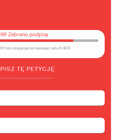
399 Zebrano podpisy
 001 do osiągnięcia naszego celu 6 400
PISZ TĘ PETYCJĘ