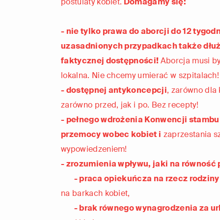
postulaty kobiet.
Domagamy się:
- nie tylko prawa do aborcji do 12 tygodn
uzasadnionych przypadkach także dłużej
faktycznej dostępnośc
i!
Aborcja musi b
lokalna. Nie chcemy umierać w szpitalach!
- dostępnej antykoncepcji
, zarówno dla 
zarówno przed, jak i po. Bez recepty!
- pełnego wdrożenia Konwencji stambul
przemocy wobec kobiet i
zaprzestania s
wypowiedzeniem!
- zrozumienia wpływu, jaki na równość
- praca opiekuńcza na rzecz rodziny
na barkach kobiet,
- brak równego wynagrodzenia za url