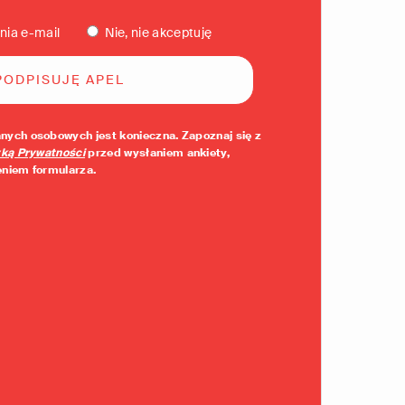
nia e-mail
Nie, nie akceptuję
nych osobowych jest konieczna. Zapoznaj się z
yką Prywatności
przed wysłaniem ankiety,
eniem formularza.