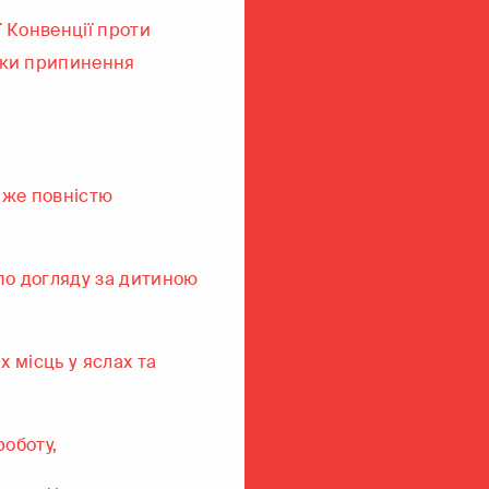
 Конвенції проти
аки припинення
йже повністю
 по догляду за дитиною
 місць у яслах та
оботу,