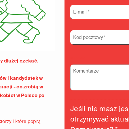
Nie w
US
?
my dłużej czekać.
ów i kandydatek w
acji - co zrobią w
 kobiet w Polsce po
Jeśli nie masz je
otrzymywać aktual
tórzy i które poprą