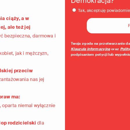
Demokracja? *
Tak, akceptuję powiadomie
ia ciąży, a w
, ale też jej
yć bezpieczna, darmowa i
Twoja zgoda na przetwarzanie da
Klauzulą informacyjną
oraz
Polit
kobiet, jak i mężczyzn,
podpisaniem petycji lub wypełni
skiej przeciw
zantażowania nas jej
 praw ma:
, oparta niemal wyłącznie
op rodzicielski
dla