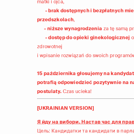
matki i ojca,
- brak dostępnych i bezpłatnych miej
przedszkolach
,
- niższe wynagrodzenia
za tę samą p
- dostęp do opieki ginekologicznej
o
zdrowotnej
i wpisanie rozwiązań do swoich programów
15 października głosujemy na kandydat
potrafią odpowiedzieć pozytywnie na 
postulaty.
Czas ucieka!
[UKRAINIAN VERSION]
Я йду на вибори. Настав час для пра
Цель: Кандидатки та кандидати в парл