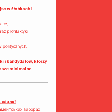
sc w żłobkach i
racę,
raz profilaktyki
 politycznych.
ki i kandydatów, którzy
nasze minimalne
в жінок!
аментських виборах